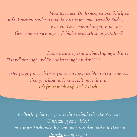
Möchtest auch Du lernen, schöne Schriften
aufs Papier zu zaubern und daraus später wundervolle Bilder,
Karten, Geschenkanhänger, Etiketten,
Geschenkverpackungen, Schilder usw. selbst zu gestalten?
Dann besuche gerne meine Anfänger-Kurse
"Handlettering" und "Brushlettering" an der
VHS
oder frage für Dich bzw. für einen ausgewählten Personenkreis
eine gemeinsame Kreativzeit mit mir an.
Ich freue mich auf Dich / Euch
!
Vielleicht fehlt Dir gerade die Geduld oder die Zeit zur
Umsetzung einer Idee?
Du kannst Dich auch hier an mich wenden und mit
Deinem
Projekt
beauftragen.