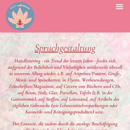
Spruchgestaltung
Handlettering - ein Trend der letzten Jahre - findet sich
aufgrund der Beliebtheit und Vielseitigkeit mittlerweile überall
in unserem Alltag wieder, z.B. auf Artprints/Postern, Gruß-,
Menü- und Speisekarten, in Flyern, Werbesendungen,
Zeitschriften/Magazinen, auf Covern von Büchern und CDs,
auf Beton, Holz, Glas, Porzellan, Tafeln (z.B. in der
Gastronomie), auf Stoffen, auf Leinwand, auf Artikeln des
täglichen Gebrauchs (wie Lebensmittelverpackungen oder
Kosmetik- und Reinigungsprodukten) usw.
Der Fantasie, die zudem durch die analoge Beschäftigung